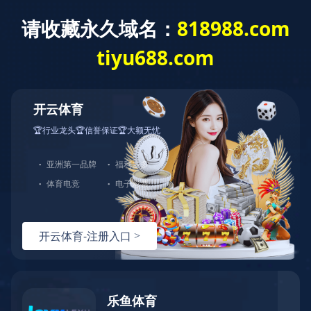
锐鹰机械
产品中心
公司介绍
乐动注册-乐动（中国）
切换模式
锐鹰机械 - 值得信赖的撬装设备与压力容
器制造商
持有ASME U认证及国内制造资质，10年EPC总承包实战经
验。已为中石化、中海油等100+客户提供专业服务，年产能
8000吨
乐动注册-乐动（中国）
浏览产品
合作的国际和国内客户